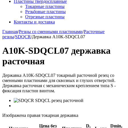
Пластины твердосплавные
Токарные пластины
Резьбовые пластины
Отрезные пластины
Контакты и доставка
Главная
/
Резцы со сменными пластинами
/
Расточные
резцы
/
SDQCR
/
Державка A10K-SDQCL07
A10K-SDQCL07 державка
расточная
Державка A10K-SDQCL07 токарный расточной резец со
сменными пластинами для сквозных и глухих отверстий.
Державка расточная с механическим креплением типа S -
фиксация пластин винтом.
Изображена правая токарная державка
Цена без
D,
Dmin,