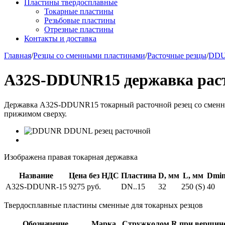
Пластины твердосплавные
Токарные пластины
Резьбовые пластины
Отрезные пластины
Контакты и доставка
Главная
/
Резцы со сменными пластинами
/
Расточные резцы
/
DD
A32S-DDUNR15 державка рас
Державка A32S-DDUNR15 токарный расточной резец со сменным
прижимом сверху.
Изображена правая токарная державка
Название
Цена без НДС
Пластина
D, мм
L, мм
Dmin
A32S-DDUNR-15
9275 руб.
DN..15
32
250 (S)
40
Твердосплавные пластины сменные для токарных резцов
Обозначение
Марка
Стружколом
R при вершин