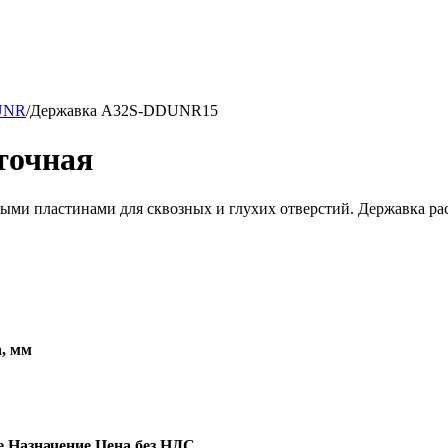
UNR
/
Державка A32S-DDUNR15
точная
и пластинами для сквозных и глухих отверстий. Державка рас
, мм
е
Назначение
Цена без НДС