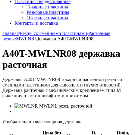
Пластины твердосплавные
Токарные пластины
Резьбовые пластины
Отрезные пластины
Контакты и доставка
Главная
/
Резцы со сменными пластинами
/
Расточные
резцы
/
MWLNR
/
Державка A40T-MWLNR08
A40T-MWLNR08 державка
расточная
Державка A40T-MWLNR08 токарный расточной резец со
сменными пластинами для сквозных и глухих отверстий.
Державка расточная с механическим креплением типа M -
фиксация пластин штифтом и прижимом.
Изображена правая токарная державка
Цена без
D,
Dmin,