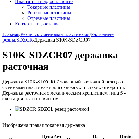
Пластины твердосплавные
Токарные пластины
Резьбовые пластины
Отрезные пластины
Контакты и доставка
Главная
/
Резцы со сменными пластинами
/
Расточные
резцы
/
SDZCR
/
Державка S10K-SDZCR07
S10K-SDZCR07 державка
расточная
Державка S10K-SDZCR07 токарный расточной резец со
сменными пластинами для сквозных и глухих отверстий.
Державка расточная с механическим креплением типа S -
фиксация пластин винтом.
Изображена правая токарная державка
Цена без
D,
Dmin,