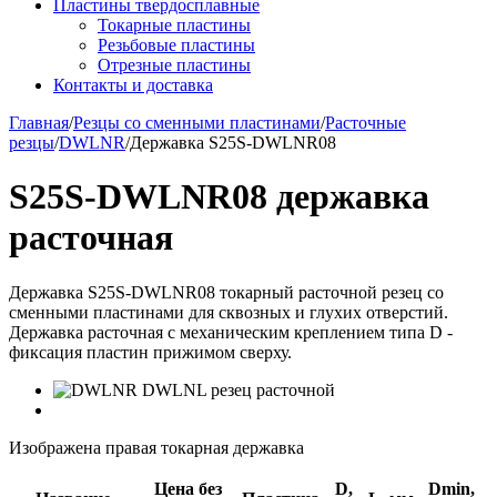
Пластины твердосплавные
Токарные пластины
Резьбовые пластины
Отрезные пластины
Контакты и доставка
Главная
/
Резцы со сменными пластинами
/
Расточные
резцы
/
DWLNR
/
Державка S25S-DWLNR08
S25S-DWLNR08 державка
расточная
Державка S25S-DWLNR08 токарный расточной резец со
сменными пластинами для сквозных и глухих отверстий.
Державка расточная с механическим креплением типа D -
фиксация пластин прижимом сверху.
Изображена правая токарная державка
Цена без
D,
Dmin,