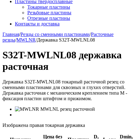
Пластины твердосплавные
Токарные пластины
Резьбовые пластины
Отрезные пластины
Контакты и доставка
Главная
/
Резцы со сменными пластинами
/
Расточные
резцы
/
MWLNR
/
Державка S32T-MWLNL08
S32T-MWLNL08 державка
расточная
Державка S32T-MWLNL08 токарный расточной резец со
сменными пластинами для сквозных и глухих отверстий.
Державка расточная с механическим креплением типа M -
фиксация пластин штифтом и прижимом.
Изображена правая токарная державка
Цена без
D,
Dmin,