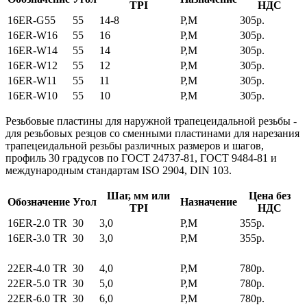
TPI
НДС
16ER-G55
55
14-8
P,M
305р.
16ER-W16
55
16
P,M
305р.
16ER-W14
55
14
P,M
305р.
16ER-W12
55
12
P,M
305р.
16ER-W11
55
11
P,M
305р.
16ER-W10
55
10
P,M
305р.
Резьбовые пластины для наружной трапецеидальной резьбы
-
для резьбовых резцов со сменными пластинами для нарезания
трапецеидальной резьбы различных размеров и шагов,
профиль 30 градусов по ГОСТ 24737-81, ГОСТ 9484-81 и
международным стандартам ISO 2904, DIN 103.
Шаг, мм или
Цена без
Обозначение
Угол
Назначение
TPI
НДС
16ER-2.0 TR
30
3,0
P,M
355р.
16ER-3.0 TR
30
3,0
P,M
355р.
22ER-4.0 TR
30
4,0
P,M
780р.
22ER-5.0 TR
30
5,0
P,M
780р.
22ER-6.0 TR
30
6,0
P,M
780р.