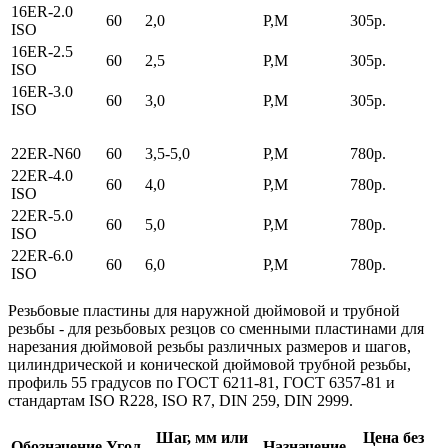
16ER-2.0
60
2,0
P,M
305р.
ISO
16ER-2.5
60
2,5
P,M
305р.
ISO
16ER-3.0
60
3,0
P,M
305р.
ISO
22ER-N60
60
3,5-5,0
P,M
780р.
22ER-4.0
60
4,0
P,M
780р.
ISO
22ER-5.0
60
5,0
P,M
780р.
ISO
22ER-6.0
60
6,0
P,M
780р.
ISO
Резьбовые пластины для наружной дюймовой и трубной
резьбы
- для резьбовых резцов со сменными пластинами для
нарезания дюймовой резьбы различных размеров и шагов,
цилиндрической и конической дюймовой трубной резьбы,
профиль 55 градусов по ГОСТ 6211-81, ГОСТ 6357-81 и
стандартам ISO R228, ISO R7, DIN 259, DIN 2999.
Шаг, мм или
Цена без
Обозначение
Угол
Назначение