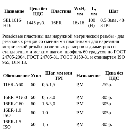
Цена без
WxH,
L,
Название
Пластина
Шаг
НДС
мм
мм
SEL1616-
100
0.5-3мм , 48-
1445 руб.
16ER
16x16
H16
(H)
8TPI
Резьбовые пластины для наружной метрической резьбы
- для
резьбовых резцов со сменными пластинами для нарезания
метрической резьбы различных размеров и диаметров со
стандартным и мелким шагом, профиль 60 градусов по ГОСТ
24705-2004, ГОСТ 24705-81, ГОСТ 9150-81 и стандартам ISO
965, DIN 13.
Шаг, мм или
Цена без
Обозначение
Угол
Назначение
TPI
НДС
11ER-A60
60
0,5-1,5
P,M
255р.
16ER-AG60
60
0,5-3,0
P,M
305р.
16ER-G60
60
1,5-3,0
P,M
305р.
16ER-1.0
60
1,0
P,M
305р.
ISO
16ER-1.5
60
1,5
P,M
305р.
ISO