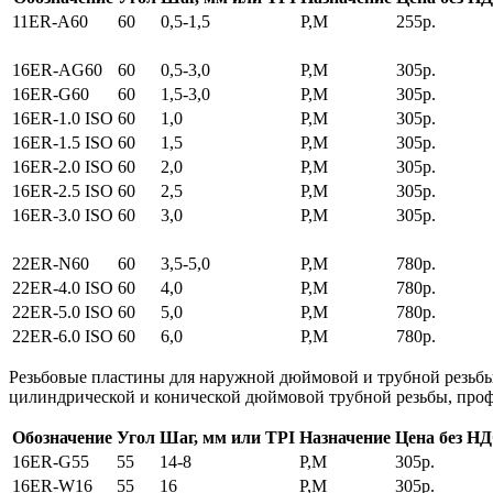
11ER-A60
60
0,5-1,5
P,M
255р.
16ER-AG60
60
0,5-3,0
P,M
305р.
16ER-G60
60
1,5-3,0
P,M
305р.
16ER-1.0 ISO
60
1,0
P,M
305р.
16ER-1.5 ISO
60
1,5
P,M
305р.
16ER-2.0 ISO
60
2,0
P,M
305р.
16ER-2.5 ISO
60
2,5
P,M
305р.
16ER-3.0 ISO
60
3,0
P,M
305р.
22ER-N60
60
3,5-5,0
P,M
780р.
22ER-4.0 ISO
60
4,0
P,M
780р.
22ER-5.0 ISO
60
5,0
P,M
780р.
22ER-6.0 ISO
60
6,0
P,M
780р.
Резьбовые пластины для наружной дюймовой и трубной резьб
цилиндрической и конической дюймовой трубной резьбы, профи
Обозначение
Угол
Шаг, мм или TPI
Назначение
Цена без Н
16ER-G55
55
14-8
P,M
305р.
16ER-W16
55
16
P,M
305р.