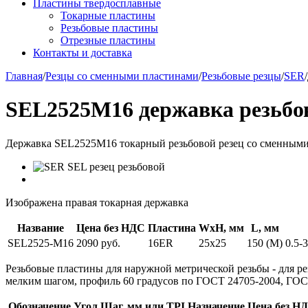
Пластины твердосплавные
Токарные пластины
Резьбовые пластины
Отрезные пластины
Контакты и доставка
Главная
/
Резцы со сменными пластинами
/
Резьбовые резцы
/
SER
/
SEL2525M16 державка резьбо
Державка SEL2525M16 токарный резьбовой резец со сменными 
Изображена правая токарная державка
Название
Цена без НДС
Пластина
WxH, мм
L, мм
SEL2525-M16
2090 руб.
16ER
25x25
150 (M)
0.5-
Резьбовые пластины для наружной метрической резьбы
- для р
мелким шагом, профиль 60 градусов по ГОСТ 24705-2004, ГОСТ
Обозначение
Угол
Шаг, мм или TPI
Назначение
Цена без Н