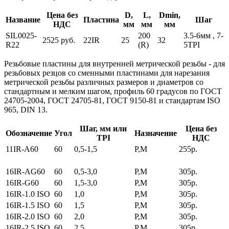
Цена без
D,
L,
Dmin,
Название
Пластина
Шаг
НДС
мм
мм
мм
SIL0025-
200
3.5-6мм , 7-
2525 руб.
22IR
25
32
R22
(R)
5TPI
Резьбовые пластины для внутренней метрической резьбы
- для
резьбовых резцов со сменными пластинами для нарезания
метрической резьбы различных размеров и диаметров со
стандартным и мелким шагом, профиль 60 градусов по ГОСТ
24705-2004, ГОСТ 24705-81, ГОСТ 9150-81 и стандартам ISO
965, DIN 13.
Шаг, мм или
Цена без
Обозначение
Угол
Назначение
TPI
НДС
11IR-A60
60
0,5-1,5
P,M
255р.
16IR-AG60
60
0,5-3,0
P,M
305р.
16IR-G60
60
1,5-3,0
P,M
305р.
16IR-1.0 ISO
60
1,0
P,M
305р.
16IR-1.5 ISO
60
1,5
P,M
305р.
16IR-2.0 ISO
60
2,0
P,M
305р.
16IR-2.5 ISO
60
2,5
P,M
305р.