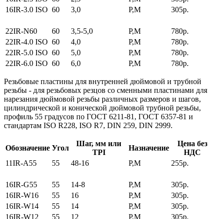
16IR-3.0 ISO
60
3,0
P,M
305р.
22IR-N60
60
3,5-5,0
P,M
780р.
22IR-4.0 ISO
60
4,0
P,M
780р.
22IR-5.0 ISO
60
5,0
P,M
780р.
22IR-6.0 ISO
60
6,0
P,M
780р.
Резьбовые пластины для внутренней дюймовой и трубной
резьбы
- для резьбовых резцов со сменными пластинами для
нарезания дюймовой резьбы различных размеров и шагов,
цилиндрической и конической дюймовой трубной резьбы,
профиль 55 градусов по ГОСТ 6211-81, ГОСТ 6357-81 и
стандартам ISO R228, ISO R7, DIN 259, DIN 2999.
Шаг, мм или
Цена без
Обозначение
Угол
Назначение
TPI
НДС
11IR-A55
55
48-16
P,M
255р.
16IR-G55
55
14-8
P,M
305р.
16IR-W16
55
16
P,M
305р.
16IR-W14
55
14
P,M
305р.
16IR-W12
55
12
P,M
305р.