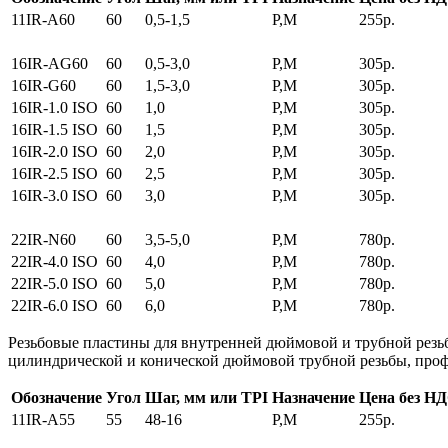
11IR-A60
60
0,5-1,5
P,M
255р.
16IR-AG60
60
0,5-3,0
P,M
305р.
16IR-G60
60
1,5-3,0
P,M
305р.
16IR-1.0 ISO
60
1,0
P,M
305р.
16IR-1.5 ISO
60
1,5
P,M
305р.
16IR-2.0 ISO
60
2,0
P,M
305р.
16IR-2.5 ISO
60
2,5
P,M
305р.
16IR-3.0 ISO
60
3,0
P,M
305р.
22IR-N60
60
3,5-5,0
P,M
780р.
22IR-4.0 ISO
60
4,0
P,M
780р.
22IR-5.0 ISO
60
5,0
P,M
780р.
22IR-6.0 ISO
60
6,0
P,M
780р.
Резьбовые пластины для внутренней дюймовой и трубной резь
цилиндрической и конической дюймовой трубной резьбы, профи
Обозначение
Угол
Шаг, мм или TPI
Назначение
Цена без Н
11IR-A55
55
48-16
P,M
255р.