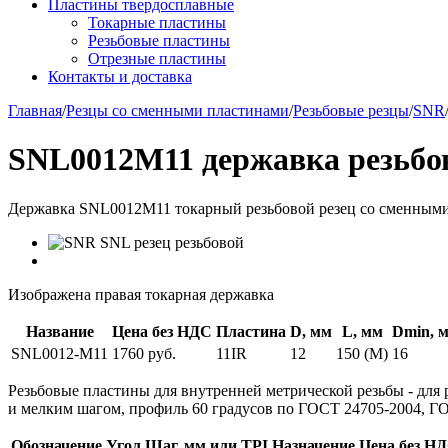
Пластины твердосплавные
Токарные пластины
Резьбовые пластины
Отрезные пластины
Контакты и доставка
Главная
/
Резцы со сменными пластинами
/
Резьбовые резцы
/
SNR
SNL0012M11 державка резьбов
Державка SNL0012M11 токарный резьбовой резец со сменными 
Изображена правая токарная державка
Название
Цена без НДС
Пластина
D, мм
L, мм
Dmin, 
SNL0012-M11
1760 руб.
11IR
12
150 (M)
16
Резьбовые пластины для внутренней метрической резьбы
- для
и мелким шагом, профиль 60 градусов по ГОСТ 24705-2004, ГО
Обозначение
Угол
Шаг, мм или TPI
Назначение
Цена без Н