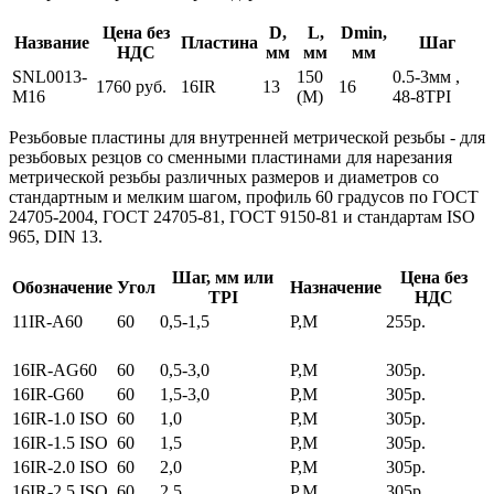
Цена без
D,
L,
Dmin,
Название
Пластина
Шаг
НДС
мм
мм
мм
SNL0013-
150
0.5-3мм ,
1760 руб.
16IR
13
16
M16
(M)
48-8TPI
Резьбовые пластины для внутренней метрической резьбы
- для
резьбовых резцов со сменными пластинами для нарезания
метрической резьбы различных размеров и диаметров со
стандартным и мелким шагом, профиль 60 градусов по ГОСТ
24705-2004, ГОСТ 24705-81, ГОСТ 9150-81 и стандартам ISO
965, DIN 13.
Шаг, мм или
Цена без
Обозначение
Угол
Назначение
TPI
НДС
11IR-A60
60
0,5-1,5
P,M
255р.
16IR-AG60
60
0,5-3,0
P,M
305р.
16IR-G60
60
1,5-3,0
P,M
305р.
16IR-1.0 ISO
60
1,0
P,M
305р.
16IR-1.5 ISO
60
1,5
P,M
305р.
16IR-2.0 ISO
60
2,0
P,M
305р.
16IR-2.5 ISO
60
2,5
P,M
305р.