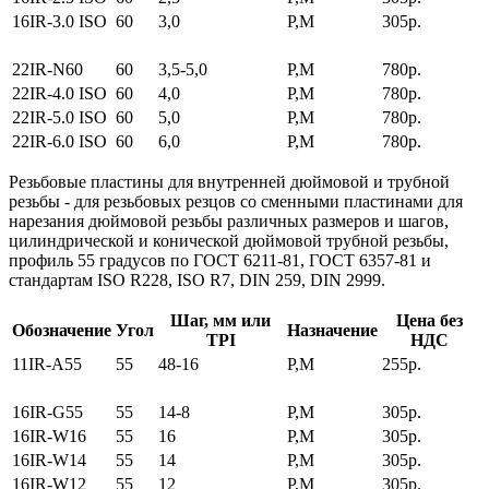
16IR-3.0 ISO
60
3,0
P,M
305р.
22IR-N60
60
3,5-5,0
P,M
780р.
22IR-4.0 ISO
60
4,0
P,M
780р.
22IR-5.0 ISO
60
5,0
P,M
780р.
22IR-6.0 ISO
60
6,0
P,M
780р.
Резьбовые пластины для внутренней дюймовой и трубной
резьбы
- для резьбовых резцов со сменными пластинами для
нарезания дюймовой резьбы различных размеров и шагов,
цилиндрической и конической дюймовой трубной резьбы,
профиль 55 градусов по ГОСТ 6211-81, ГОСТ 6357-81 и
стандартам ISO R228, ISO R7, DIN 259, DIN 2999.
Шаг, мм или
Цена без
Обозначение
Угол
Назначение
TPI
НДС
11IR-A55
55
48-16
P,M
255р.
16IR-G55
55
14-8
P,M
305р.
16IR-W16
55
16
P,M
305р.
16IR-W14
55
14
P,M
305р.
16IR-W12
55
12
P,M
305р.