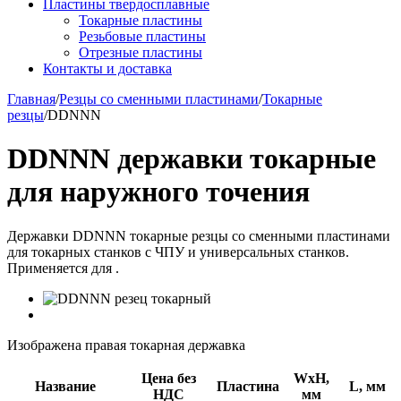
Пластины твердосплавные
Токарные пластины
Резьбовые пластины
Отрезные пластины
Контакты и доставка
Главная
/
Резцы со сменными пластинами
/
Токарные
резцы
/
DDNNN
DDNNN державки токарные
для наружного точения
Державки DDNNN токарные резцы со сменными пластинами
для токарных станков с ЧПУ и универсальных станков.
Применяется для .
Изображена правая токарная державка
Цена без
WxH,
Название
Пластина
L, мм
НДС
мм