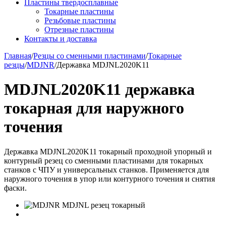
Пластины твердосплавные
Токарные пластины
Резьбовые пластины
Отрезные пластины
Контакты и доставка
Главная
/
Резцы со сменными пластинами
/
Токарные
резцы
/
MDJNR
/
Державка MDJNL2020K11
MDJNL2020K11 державка
токарная для наружного
точения
Державка MDJNL2020K11 токарный проходной упорный и
контурный резец со сменными пластинами для токарных
станков с ЧПУ и универсальных станков. Применяется для
наружного точения в упор или контурного точения и снятия
фаски.