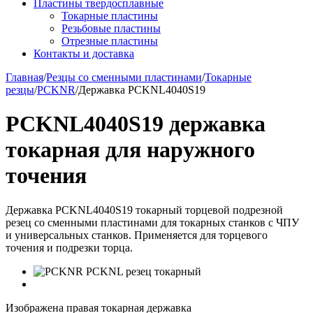
Пластины твердосплавные
Токарные пластины
Резьбовые пластины
Отрезные пластины
Контакты и доставка
Главная
/
Резцы со сменными пластинами
/
Токарные
резцы
/
PCKNR
/
Державка PCKNL4040S19
PCKNL4040S19 державка
токарная для наружного
точения
Державка PCKNL4040S19 токарный торцевой подрезной
резец со сменными пластинами для токарных станков с ЧПУ
и универсальных станков. Применяется для торцевого
точения и подрезки торца.
Изображена правая токарная державка