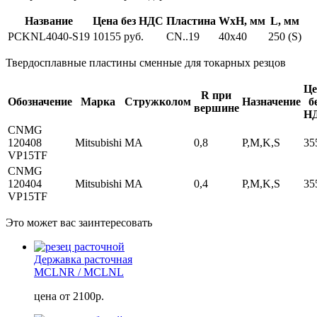
Название
Цена без НДС
Пластина
WxH, мм
L, мм
PCKNL4040-S19
10155 руб.
CN..19
40x40
250 (S)
Твердосплавные пластины сменные для токарных резцов
Це
R при
Обозначение
Марка
Стружколом
Назначение
б
вершине
Н
CNMG
120408
Mitsubishi
MA
0,8
P,M,K,S
35
VP15TF
CNMG
120404
Mitsubishi
MA
0,4
P,M,K,S
35
VP15TF
Это может вас заинтересовать
Державка расточная
MCLNR / MCLNL
цена от 2100р.