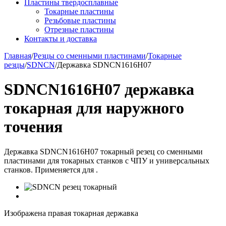
Пластины твердосплавные
Токарные пластины
Резьбовые пластины
Отрезные пластины
Контакты и доставка
Главная
/
Резцы со сменными пластинами
/
Токарные
резцы
/
SDNCN
/
Державка SDNCN1616H07
SDNCN1616H07 державка
токарная для наружного
точения
Державка SDNCN1616H07 токарный резец со сменными
пластинами для токарных станков с ЧПУ и универсальных
станков. Применяется для .
Изображена правая токарная державка