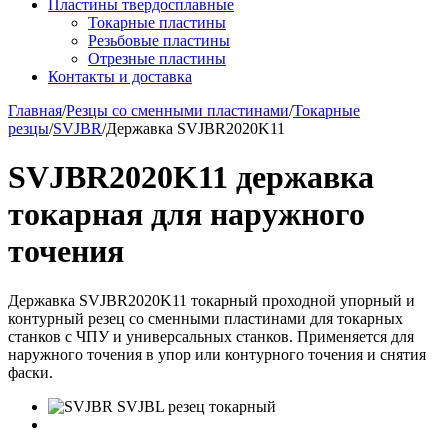
Пластины твердосплавные
Токарные пластины
Резьбовые пластины
Отрезные пластины
Контакты и доставка
Главная
/
Резцы со сменными пластинами
/
Токарные
резцы
/
SVJBR
/
Державка SVJBR2020K11
SVJBR2020K11 державка
токарная для наружного
точения
Державка SVJBR2020K11 токарный проходной упорный и
контурный резец со сменными пластинами для токарных
станков с ЧПУ и универсальных станков. Применяется для
наружного точения в упор или контурного точения и снятия
фаски.