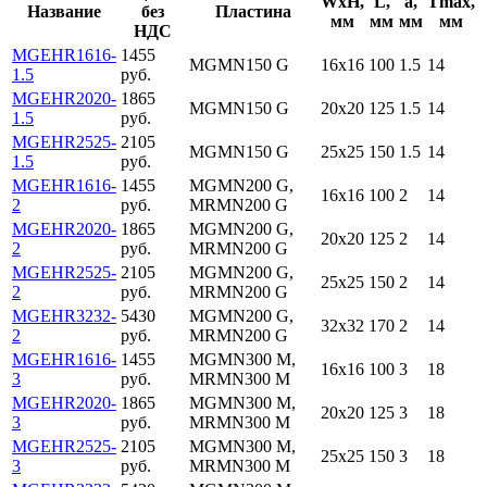
WxH,
L,
a,
Tmax,
Название
без
Пластина
мм
мм
мм
мм
НДС
MGEHR1616-
1455
MGMN150 G
16x16
100
1.5
14
1.5
руб.
MGEHR2020-
1865
MGMN150 G
20x20
125
1.5
14
1.5
руб.
MGEHR2525-
2105
MGMN150 G
25x25
150
1.5
14
1.5
руб.
MGEHR1616-
1455
MGMN200 G,
16x16
100
2
14
2
руб.
MRMN200 G
MGEHR2020-
1865
MGMN200 G,
20x20
125
2
14
2
руб.
MRMN200 G
MGEHR2525-
2105
MGMN200 G,
25x25
150
2
14
2
руб.
MRMN200 G
MGEHR3232-
5430
MGMN200 G,
32x32
170
2
14
2
руб.
MRMN200 G
MGEHR1616-
1455
MGMN300 M,
16x16
100
3
18
3
руб.
MRMN300 M
MGEHR2020-
1865
MGMN300 M,
20x20
125
3
18
3
руб.
MRMN300 M
MGEHR2525-
2105
MGMN300 M,
25x25
150
3
18
3
руб.
MRMN300 M