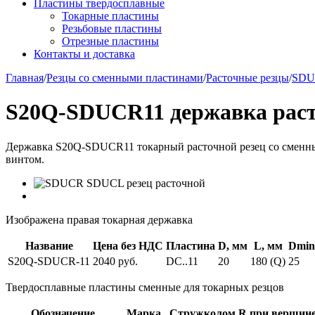
Пластины твердосплавные
Токарные пластины
Резьбовые пластины
Отрезные пластины
Контакты и доставка
Главная
/
Резцы со сменными пластинами
/
Расточные резцы
/
SDU
S20Q-SDUCR11 державка рас
Державка S20Q-SDUCR11 токарный расточной резец со сменным
винтом.
Изображена правая токарная державка
Название
Цена без НДС
Пластина
D, мм
L, мм
Dmin
S20Q-SDUCR-11
2040 руб.
DC..11
20
180 (Q)
25
Твердосплавные пластины сменные для токарных резцов
Обозначение
Марка
Стружколом
R при вершин