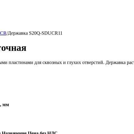
CR
/
Державка S20Q-SDUCR11
точная
и пластинами для сквозных и глухих отверстий. Державка раст
, мм
е
Назначение
Цена без НДС